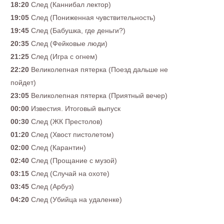
18:20
След (Каннибал лектор)
19:05
След (Пониженная чувствительность)
19:45
След (Бабушка, где деньги?)
20:35
След (Фейковые люди)
21:25
След (Игра с огнем)
22:20
Великолепная пятерка (Поезд дальше не
пойдет)
23:05
Великолепная пятерка (Приятный вечер)
00:00
Известия. Итоговый выпуск
00:30
След (ЖК Престолов)
01:20
След (Хвост пистолетом)
02:00
След (Карантин)
02:40
След (Прощание с музой)
03:15
След (Случай на охоте)
03:45
След (Арбуз)
04:20
След (Убийца на удаленке)