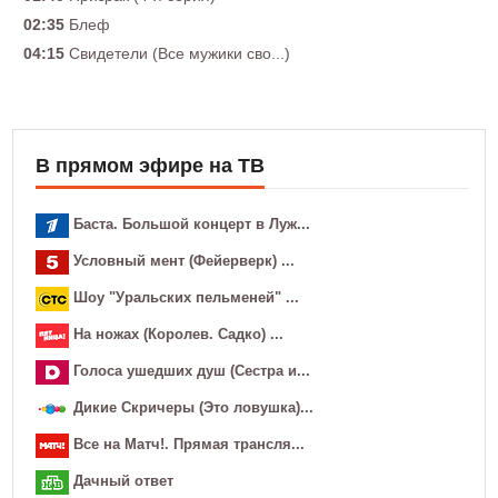
02:35
Блеф
04:15
Свидетели (Все мужики сво...)
В прямом эфире на ТВ
Баста. Большой концерт в Луж...
Условный мент (Фейерверк) ...
Шоу "Уральских пельменей" ...
На ножах (Королев. Садко) ...
Голocа ушедших душ (Сестра и...
Дикие Скричеры (Это ловушка)...
Все на Матч!. Прямая трансля...
Дачный ответ