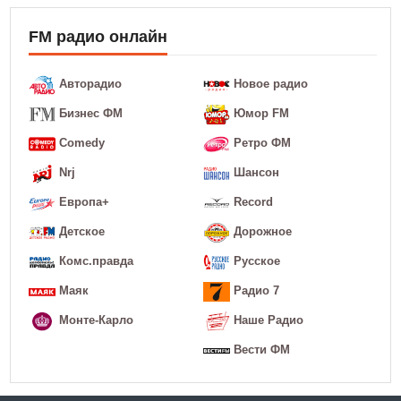
FM радио онлайн
Авторадио
Новое радио
Бизнес ФМ
Юмор FM
Comedy
Ретро ФМ
Nrj
Шансон
Европа+
Record
Детское
Дорожное
Комс.правда
Русское
Маяк
Радио 7
Монте-Карло
Наше Радио
Вести ФМ