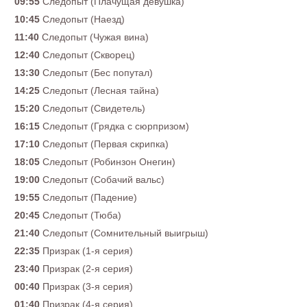
09:55
Следопыт (Плачущая девушка)
10:45
Следопыт (Наезд)
11:40
Следопыт (Чужая вина)
12:40
Следопыт (Скворец)
13:30
Следопыт (Бес попутал)
14:25
Следопыт (Лесная тайна)
15:20
Следопыт (Свидетель)
16:15
Следопыт (Грядка с сюрпризом)
17:10
Следопыт (Первая скрипка)
18:05
Следопыт (Робинзон Онегин)
19:00
Следопыт (Собачий вальс)
19:55
Следопыт (Падение)
20:45
Следопыт (Тюба)
21:40
Следопыт (Сомнительный выигрыш)
22:35
Призрак (1-я серия)
23:40
Призрак (2-я серия)
00:40
Призрак (3-я серия)
01:40
Призрак (4-я серия)